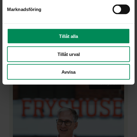
Marknadsföring
april 9, 2026
•
1 min
Tillåt alla
EdtestTalks: Ifous fokuserar:
Läromedel
Tillåt urval
Avvisa
Intervjuer