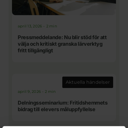
april 13, 2026
•
2 min
Pressmeddelande: Nu blir stöd för att
välja och kritiskt granska lärverktyg
fritt tillgängligt
Aktuella händelser
april 9, 2026
•
2 min
Delningsseminarium: Fritidshemmets
bidrag till elevers måluppfyllelse