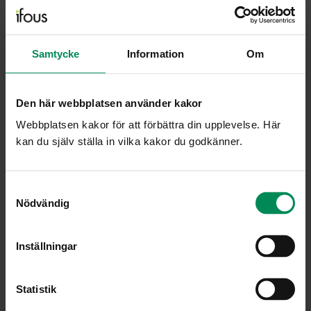
Aktuella händelser
Samtycke
Information
Om
april 9, 2026
•
1 min
Informationsmöte: Stärkt
undervisningskvalitet i anpassade
Den här webbplatsen använder kakor
skolformer
Webbplatsen kakor för att förbättra din upplevelse. Här
kan du själv ställa in vilka kakor du godkänner.
Samtyckesval
Ifous fokuserar
Nödvändig
Inställningar
Statistik