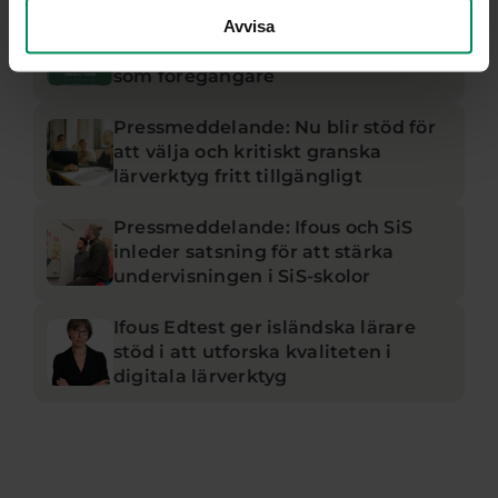
Avvisa
Förskolan som motor för hållbarhet
– ny rapport från Ifous lyfter Tyresö
som föregångare
Pressmeddelande: Nu blir stöd för
att välja och kritiskt granska
lärverktyg fritt tillgängligt
Pressmeddelande: Ifous och SiS
inleder satsning för att stärka
undervisningen i SiS-skolor
Ifous Edtest ger isländska lärare
stöd i att utforska kvaliteten i
digitala lärverktyg