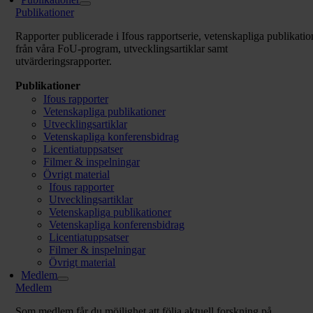
Publikationer
Rapporter publicerade i Ifous rapportserie, vetenskapliga publikatio
från våra FoU-program,
utvecklingsartiklar samt
utvärderingsrapporter.
Publikationer
Ifous rapporter
Vetenskapliga publikationer
Utvecklingsartiklar
Vetenskapliga konferensbidrag
Licentiatuppsatser
Filmer & inspelningar
Övrigt material
Ifous rapporter
Utvecklingsartiklar
Vetenskapliga publikationer
Vetenskapliga konferensbidrag
Licentiatuppsatser
Filmer & inspelningar
Övrigt material
Medlem
Medlem
Som medlem får du möjlighet att följa aktuell forskning på