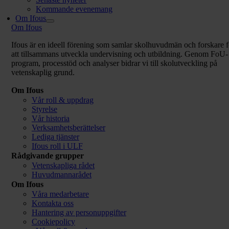
Kommande evenemang
Om Ifous
Om Ifous
Ifous är en ideell förening som samlar skolhuvudmän och forskare f
att tillsammans utveckla undervisning och utbildning. Genom FoU-
program, processtöd och analyser bidrar vi till skolutveckling på
vetenskaplig grund.
Om Ifous
Vår roll & uppdrag
Styrelse
Vår historia
Verksamhetsberättelser
Lediga tjänster
Ifous roll i ULF
Rådgivande grupper
Vetenskapliga rådet
Huvudmannarådet
Om Ifous
Våra medarbetare
Kontakta oss
Hantering av personuppgifter
Cookiepolicy