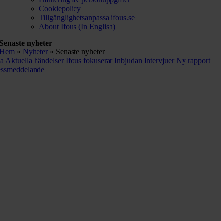
Cookiepolicy
Tillgänglighetsanpassa ifous.se
About Ifous (In English)
Senaste nyheter
Hem
»
Nyheter
»
Senaste nyheter
la
Aktuella händelser
Ifous fokuserar
Inbjudan
Intervjuer
Ny rapport
essmeddelande