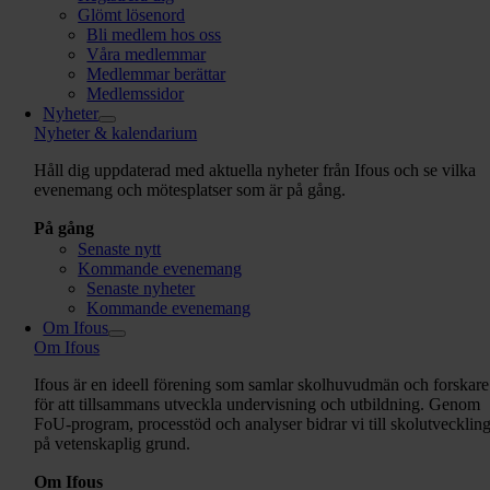
Glömt lösenord
Bli medlem hos oss
Våra medlemmar
Medlemmar berättar
Medlemssidor
Nyheter
Nyheter & kalendarium
Håll dig uppdaterad med aktuella nyheter från Ifous och se vilka
evenemang och mötesplatser som är på gång.
På gång
Senaste nytt
Kommande evenemang
Senaste nyheter
Kommande evenemang
Om Ifous
Om Ifous
Ifous är en ideell förening som samlar skolhuvudmän och forskare
för att tillsammans utveckla undervisning och utbildning. Genom
FoU-program, processtöd och analyser bidrar vi till skolutvecklin
på vetenskaplig grund.
Om Ifous