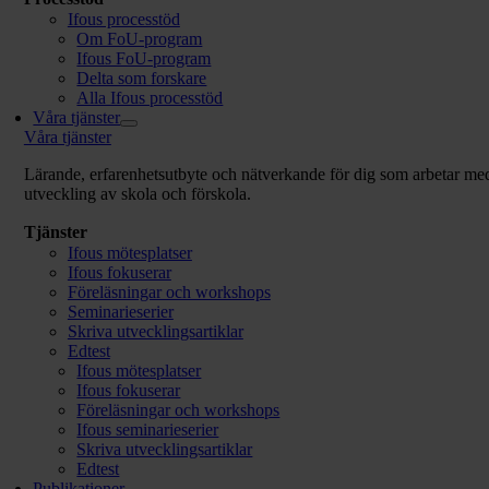
Ifous processtöd
Om FoU-program
Ifous FoU-program
Delta som forskare
Alla Ifous processtöd
Våra tjänster
Våra tjänster
Lärande, erfarenhetsutbyte och nätverkande för dig som arbetar me
utveckling av skola och förskola.
Tjänster
Ifous mötesplatser
Ifous fokuserar
Föreläsningar och workshops
Seminarieserier
Skriva utvecklingsartiklar
Edtest
Ifous mötesplatser
Ifous fokuserar
Föreläsningar och workshops
Ifous seminarieserier
Skriva utvecklingsartiklar
Edtest
Publikationer