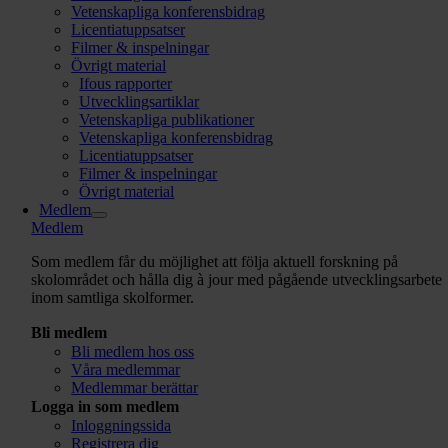
Vetenskapliga konferensbidrag
Licentiatuppsatser
Filmer & inspelningar
Övrigt material
Ifous rapporter
Utvecklingsartiklar
Vetenskapliga publikationer
Vetenskapliga konferensbidrag
Licentiatuppsatser
Filmer & inspelningar
Övrigt material
Medlem
Medlem
Som medlem får du möjlighet att följa aktuell forskning på
skolområdet och hålla dig à jour med pågående utvecklingsarbete
inom samtliga skolformer.
Bli medlem
Bli medlem hos oss
Våra medlemmar
Medlemmar berättar
Logga in som medlem
Inloggningssida
Registrera dig