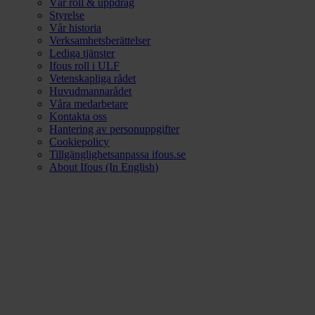
Vår roll & uppdrag
Styrelse
Vår historia
Verksamhetsberättelser
Lediga tjänster
Ifous roll i ULF
Vetenskapliga rådet
Huvudmannarådet
Våra medarbetare
Kontakta oss
Hantering av personuppgifter
Cookiepolicy
Tillgänglighetsanpassa ifous.se
About Ifous (In English)