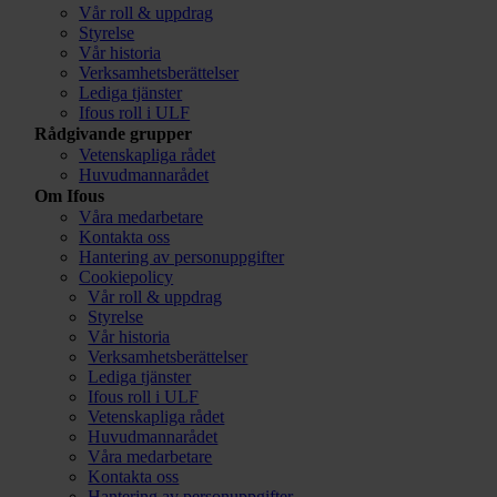
Vår roll & uppdrag
Styrelse
Vår historia
Verksamhetsberättelser
Lediga tjänster
Ifous roll i ULF
Rådgivande grupper
Vetenskapliga rådet
Huvudmannarådet
Om Ifous
Våra medarbetare
Kontakta oss
Hantering av personuppgifter
Cookiepolicy
Vår roll & uppdrag
Styrelse
Vår historia
Verksamhetsberättelser
Lediga tjänster
Ifous roll i ULF
Vetenskapliga rådet
Huvudmannarådet
Våra medarbetare
Kontakta oss
Hantering av personuppgifter