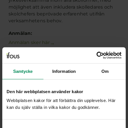
yrkesverksamma inom alla skolformer, med
möjlighet att även inkludera skolledares och
skolchefers beprövade erfarenhet utifrån
verksamhetens behov.
Anmälan:
→
Anmälan sker här
Samtycke
Information
Om
28 augusti 2026
14:30 - 16:30
Den här webbplatsen använder kakor
Teams
Webbplatsen kakor för att förbättra din upplevelse. Här
kan du själv ställa in vilka kakor du godkänner.
Kontaktperson
Henrik Hamilton
Samtyckesval