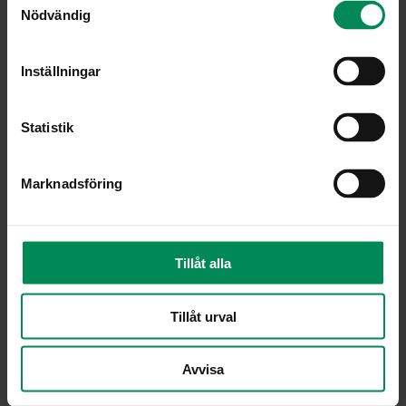
henrik.hamilton@ifous.se
Nödvändig
Kontaktperson
Anette Jahnke
Inställningar
anette.jahnke@ifous.se
Statistik
Kommande händelser
Marknadsföring
Informationsmöte: AI litteracitet i skolan –
undervisning, ledning och likvärdighet
14 augusti
Tillåt alla
Informationsmöte: Stärkt
Tillåt urval
undervisningskvalitet i anpassade
skolformer
27 augusti
Avvisa
Informationsmöte: Hållbar samverkan för