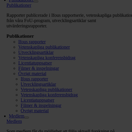
Publikationer
Rapporter publicerade i Ifous rapportserie, vetenskapliga publikatio
från våra FoU-program,
utvecklingsartiklar samt
utvärderingsrapporter.
Publikationer
Ifous rapporter
Vetenskapliga publikationer
Utvecklingsartiklar
Vetenskapliga konferensbidrag
Licentiatuppsatser
Filmer & inspelningar
Övrigt material
Ifous rapporter
Utvecklingsartiklar
Vetenskapliga publikationer
Vetenskapliga konferensbidrag
Licentiatuppsatser
Filmer & inspelningar
Övrigt material
Medlem
Medlem
Som medlem får du möjlighet att följa aktuell forskning på