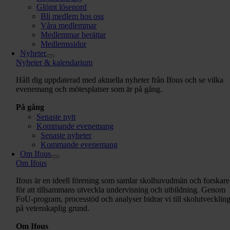
Glömt lösenord
Bli medlem hos oss
Våra medlemmar
Medlemmar berättar
Medlemssidor
Nyheter
Nyheter & kalendarium
Håll dig uppdaterad med aktuella nyheter från Ifous och se vilka
evenemang och mötesplatser som är på gång.
På gång
Senaste nytt
Kommande evenemang
Senaste nyheter
Kommande evenemang
Om Ifous
Om Ifous
Ifous är en ideell förening som samlar skolhuvudmän och forskare
för att tillsammans utveckla undervisning och utbildning. Genom
FoU-program, processtöd och analyser bidrar vi till skolutvecklin
på vetenskaplig grund.
Om Ifous