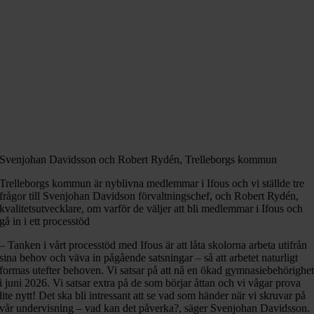
Svenjohan Davidsson och Robert Rydén, Trelleborgs kommun
Trelleborgs kommun är nyblivna medlemmar i Ifous och vi ställde tre
frågor till Svenjohan Davidson förvaltningschef, och Robert Rydén,
kvalitetsutvecklare, om varför de väljer att bli medlemmar i Ifous och
gå in i ett processtöd
– Tanken i vårt processtöd med Ifous är att låta skolorna arbeta utifrån
sina behov och väva in pågående satsningar – så att arbetet naturligt
formas utefter behoven. Vi satsar på att nå en ökad gymnasiebehörighe
i juni 2026. Vi satsar extra på de som börjar åttan och vi vågar prova
lite nytt! Det ska bli intressant att se vad som händer när vi skruvar på
vår undervisning – vad kan det påverka?, säger Svenjohan Davidsson.