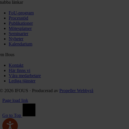
nabba länkar
FoU-program
Processtöd
Publikationer
Mötesplatser
Seminarier
Nyheter
Kalendarium
m Ifous
Kontakt
Här finns vi
Våra medarbetare
Lediga tjänster
© 2026 IFOUS · Producerad av
Propeller Webbyrå
Page load link
Go to Top