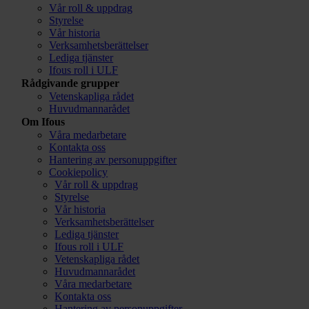
Vår roll & uppdrag
Styrelse
Vår historia
Verksamhetsberättelser
Lediga tjänster
Ifous roll i ULF
Rådgivande grupper
Vetenskapliga rådet
Huvudmannarådet
Om Ifous
Våra medarbetare
Kontakta oss
Hantering av personuppgifter
Cookiepolicy
Vår roll & uppdrag
Styrelse
Vår historia
Verksamhetsberättelser
Lediga tjänster
Ifous roll i ULF
Vetenskapliga rådet
Huvudmannarådet
Våra medarbetare
Kontakta oss
Hantering av personuppgifter