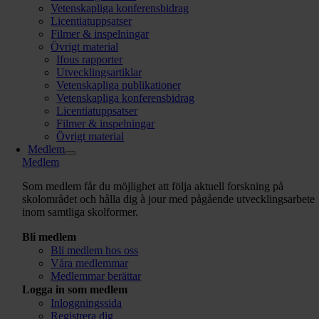
Vetenskapliga konferensbidrag
Licentiatuppsatser
Filmer & inspelningar
Övrigt material
Ifous rapporter
Utvecklingsartiklar
Vetenskapliga publikationer
Vetenskapliga konferensbidrag
Licentiatuppsatser
Filmer & inspelningar
Övrigt material
Medlem
Medlem
Som medlem får du möjlighet att följa aktuell forskning på
skolområdet och hålla dig à jour med pågående utvecklingsarbete
inom samtliga skolformer.
Bli medlem
Bli medlem hos oss
Våra medlemmar
Medlemmar berättar
Logga in som medlem
Inloggningssida
Registrera dig