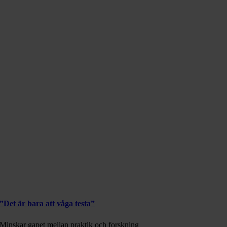
”Det är bara att våga testa”
Minskar gapet mellan praktik och forskning