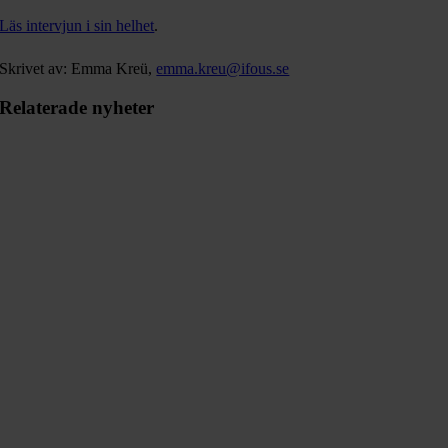
Läs intervjun i sin helhet
.
Skrivet av:
Emma Kreü
,
emma.kreu@ifous.se
Relaterade nyheter