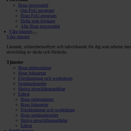
Ifous processtöd
Om FoU-program
Ifous FoU-program
Delta som forskare
Alla Ifous processtöd
Våra tjänster
Våra tjänster
Lärande, erfarenhetsutbyte och nätverkande för dig som arbetar me
utveckling av skola och förskola.
Tjänster
Ifous mötesplatser
Ifous fokuserar
Föreläsningar och workshops
Seminarieserier
Skriva utvecklingsartiklar
Edtest
Ifous mötesplatser
Ifous fokuserar
Föreläsningar och workshops
Ifous seminarieserier
Skriva utvecklingsartiklar
Edtest
Publikationer