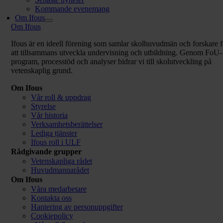
Kommande evenemang
Om Ifous
Om Ifous
Ifous är en ideell förening som samlar skolhuvudmän och forskare f
att tillsammans utveckla undervisning och utbildning. Genom FoU-
program, processtöd och analyser bidrar vi till skolutveckling på
vetenskaplig grund.
Om Ifous
Vår roll & uppdrag
Styrelse
Vår historia
Verksamhetsberättelser
Lediga tjänster
Ifous roll i ULF
Rådgivande grupper
Vetenskapliga rådet
Huvudmannarådet
Om Ifous
Våra medarbetare
Kontakta oss
Hantering av personuppgifter
Cookiepolicy