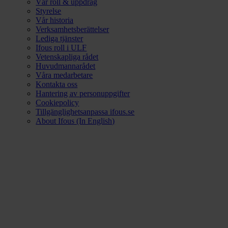
Vår roll & uppdrag
Styrelse
Vår historia
Verksamhetsberättelser
Lediga tjänster
Ifous roll i ULF
Vetenskapliga rådet
Huvudmannarådet
Våra medarbetare
Kontakta oss
Hantering av personuppgifter
Cookiepolicy
Tillgänglighetsanpassa ifous.se
About Ifous (In English)