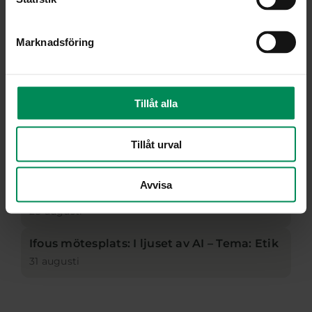
Informationsmöte: Stärkt
Marknadsföring
undervisningskvalitet i anpassade
skolformer
27 augusti
Tillåt alla
Informationsmöte: Hållbar samverkan för
ökad tillhörighet
Tillåt urval
28 augusti
Informationsmöte: Beprövad erfarenhet i
Avvisa
skolan
28 augusti
Ifous mötesplats: I ljuset av AI – Tema: Etik
31 augusti