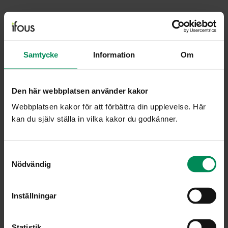
24 september 2026
10:00 - 10:25
Samtycke
Information
Om
Bokmässan, scenen Förskola på
Bokmässan
Den här webbplatsen använder kakor
Kontaktperson
Webbplatsen kakor för att förbättra din upplevelse. Här
kan du själv ställa in vilka kakor du godkänner.
Susan Henriksson
susan.henriksson@ifous.se
Samtyckesval
Nödvändig
Kommande händelser
Inställningar
Informationsmöte: AI litteracitet i skolan –
undervisning, ledning och likvärdighet
Statistik
14 augusti