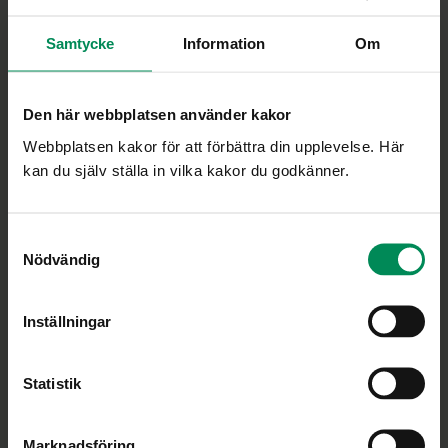
Samtycke
Information
Om
Minskar gapet mellan praktik och forskning
Ifous uppdrag är att vara en nationell plattform för skolans FoU-
Den här webbplatsen använder kakor
arbete och att ge stöd i utvecklingen av en utbildning som vilar
på vetenskaplig grund och beprövad erfarenhet.
Webbplatsen kakor för att förbättra din upplevelse. Här
kan du själv ställa in vilka kakor du godkänner.
Personuppgiftspolicy
Cookiepolicy
Samtyckesval
Ändra ditt medgivande
Nödvändig
Inställningar
Bli medlem
Statistik
Om medlemskapet
Våra medlemmar
Bli medlem
Marknadsföring