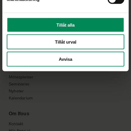
Medlemmar
Tillåt alla
Logga in
Tillåt urval
Snabba länkar
FoU-program
Avvisa
Processtöd
Publikationer
Mötesplatser
Seminarier
Nyheter
Kalendarium
Om Ifous
Kontakt
Här finns vi