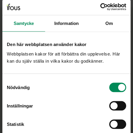
Samtycke
Information
Om
Minskar gapet mellan praktik och forskning
Ifous uppdrag är att vara en nationell plattform för
skolans FoU-arbete och att ge stöd i utvecklingen av
Den här webbplatsen använder kakor
en utbildning som vilar på vetenskaplig grund och
Webbplatsen kakor för att förbättra din upplevelse. Här
beprövad erfarenhet.
kan du själv ställa in vilka kakor du godkänner.
Personuppgiftspolicy
Cookiepolicy
Samtyckesval
Nödvändig
Ändra ditt medgivande
Inställningar
Statistik
Bli medlem