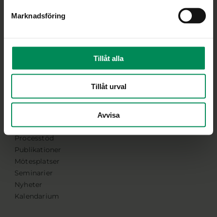
Om medlemskapet
Marknadsföring
Våra medlemmar
Bli medlem
Medlemmar
Tillåt alla
Logga in
Tillåt urval
Snabba länkar
Avvisa
FoU-program
Processtöd
Publikationer
Mötesplatser
Seminarier
Nyheter
Kalendarium