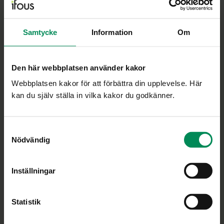
Minskar gapet mellan praktik och forskning
Samtycke
Information
Om
Ifous uppdrag är att vara en nationell plattform för
skolans FoU-arbete och att ge stöd i utvecklingen av
Den här webbplatsen använder kakor
en utbildning som vilar på vetenskaplig grund och
beprövad erfarenhet.
Webbplatsen kakor för att förbättra din upplevelse. Här
kan du själv ställa in vilka kakor du godkänner.
Personuppgiftspolicy
Cookiepolicy
Samtyckesval
Ändra ditt medgivande
Nödvändig
Inställningar
Bli medlem
Statistik
Om medlemskapet