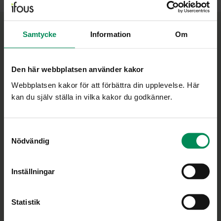
Samtycke
Information
Om
Minskar gapet mellan praktik och forskning
Ifous uppdrag är att vara en nationell plattform för skolans FoU-
Den här webbplatsen använder kakor
arbete och att ge stöd i utvecklingen av en utbildning som vilar
på vetenskaplig grund och beprövad erfarenhet.
Webbplatsen kakor för att förbättra din upplevelse. Här
kan du själv ställa in vilka kakor du godkänner.
Personuppgiftspolicy
Cookiepolicy
Samtyckesval
Ändra ditt medgivande
Nödvändig
Inställningar
Statistik
Bli medlem
Om medlemskapet