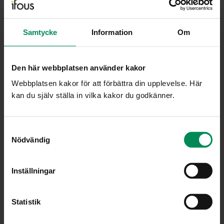
Minskar gapet mellan praktik och forskning
Samtycke
Information
Om
Ifous uppdrag är att vara en nationell plattform för
skolans FoU-arbete och att ge stöd i utvecklingen av
Den här webbplatsen använder kakor
en utbildning som vilar på vetenskaplig grund och
beprövad erfarenhet.
Webbplatsen kakor för att förbättra din upplevelse. Här
kan du själv ställa in vilka kakor du godkänner.
Personuppgiftspolicy
Cookiepolicy
Samtyckesval
Ändra ditt medgivande
Nödvändig
Inställningar
Bli medlem
Statistik
Om medlemskapet