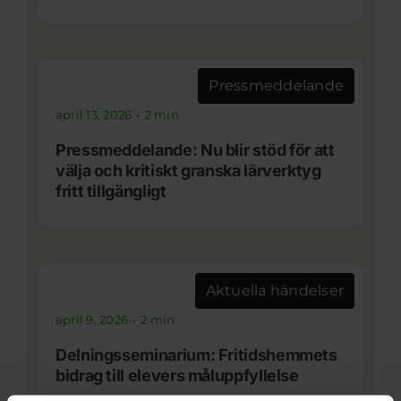
Pressmeddelande
april 13, 2026
•
2 min
Pressmeddelande: Nu blir stöd för att
välja och kritiskt granska lärverktyg
fritt tillgängligt
Aktuella händelser
april 9, 2026
•
2 min
Delningsseminarium: Fritidshemmets
bidrag till elevers måluppfyllelse