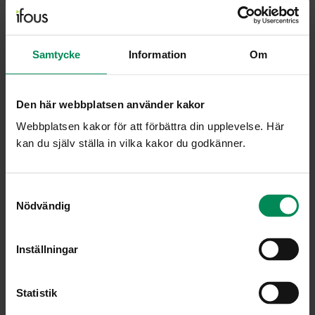
Samtycke
Information
Om
Aktuella händelser
april 9, 2026
•
1 min
Den här webbplatsen använder kakor
Informationsmöte: Stärkt
undervisningskvalitet i anpassade
Webbplatsen kakor för att förbättra din upplevelse. Här
skolformer
kan du själv ställa in vilka kakor du godkänner.
Samtyckesval
Nödvändig
Ifous fokuserar
april 9, 2026
•
1 min
Inställningar
EdtestTalks: Ifous fokuserar:
Läromedel
Statistik