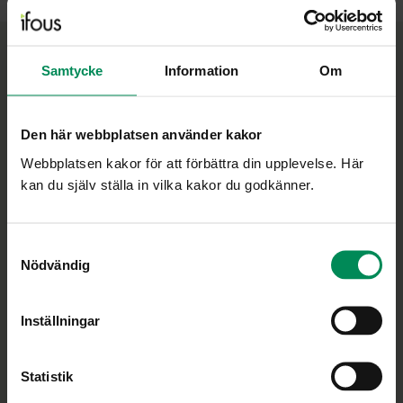
Samtycke
Information
Om
Minskar gapet mellan praktik och forskning
Ifous uppdrag är att vara en nationell plattform för
skolans FoU-arbete och att ge stöd i utvecklingen av
Den här webbplatsen använder kakor
en utbildning som vilar på vetenskaplig grund och
Webbplatsen kakor för att förbättra din upplevelse. Här
beprövad erfarenhet.
kan du själv ställa in vilka kakor du godkänner.
Personuppgiftspolicy
Cookiepolicy
Samtyckesval
Nödvändig
Ändra ditt medgivande
Inställningar
Statistik
Bli medlem