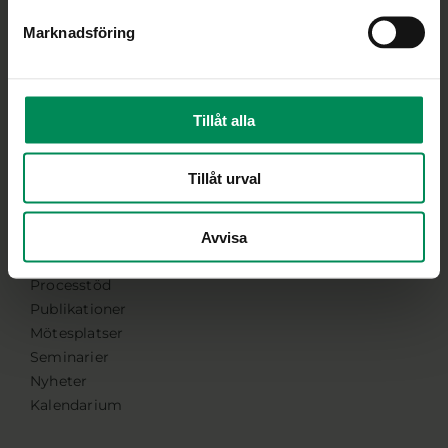
Om medlemskapet
Marknadsföring
Våra medlemmar
Bli medlem
Medlemmar
Tillåt alla
Logga in
Tillåt urval
Snabba länkar
Avvisa
FoU-program
Processtöd
Publikationer
Mötesplatser
Seminarier
Nyheter
Kalendarium