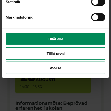
Statistik
programmet Hållbar samverkan för
ökad tillhörighet.
Marknadsföring
Läs mer
Tillåt alla
Tillåt urval
2026
Avvisa
28
AUGUSTI
14:30 - 16:30
Informationsmöte: Beprövad
erfarenhet i skolan