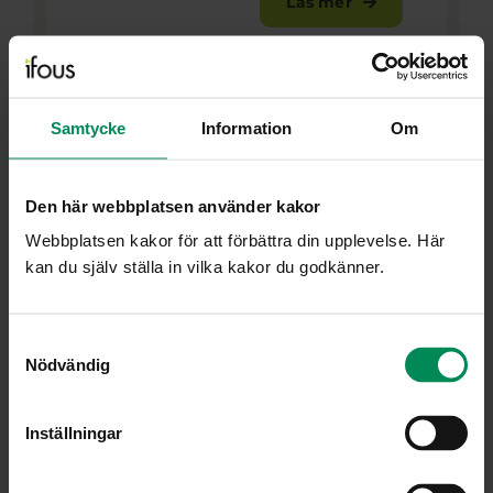
Läs mer
Samtycke
Information
Om
2026
28
Den här webbplatsen använder kakor
AUGUSTI
Webbplatsen kakor för att förbättra din upplevelse. Här
13:30 - 14:30
kan du själv ställa in vilka kakor du godkänner.
Informationsmöte: Hållbar
Samtyckesval
samverkan för ökad
Nödvändig
tillhörighet
ONLINE
Inställningar
Informationsmöte för huvudmän
intresserade av att gå in i FoU-