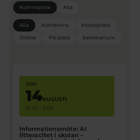
Kommande
Alla
Alla
Konferens
Mötesplats
Online
På plats
Seminarium
2026
14
AUGUSTI
10:00 - 11:00
Informationsmöte: AI
litteracitet i skolan –