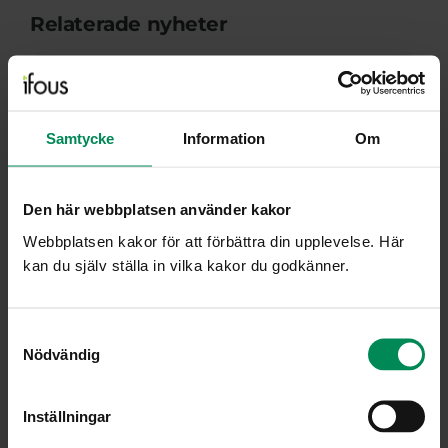
Relaterade nyheter
Vi ger skolorna verktyg för
medvetna val – intervju med
projektledaren för Edtest 3.0
Samtycke
Information
Om
Vill ni ta nästa steg för att stärka
kvaliteten i komvux?
Den här webbplatsen använder kakor
Webbplatsen kakor för att förbättra din upplevelse. Här
EdtestTalks: AI överallt – Hur
kan du själv ställa in vilka kakor du godkänner.
navigerar du som lärare?
Samtyckesval
Ifous på plats i Almedalen
Nödvändig
Inställningar
Ifous på Bokmässan 2025