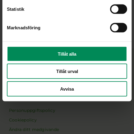
Statistik
Marknadsföring
Tillåt alla
Minskar gapet mellan praktik och forskning
Tillåt urval
Ifous uppdrag är att vara en nationell plattform för
skolans FoU-arbete och att ge stöd i utvecklingen av
Avvisa
en utbildning som vilar på vetenskaplig grund och
beprövad erfarenhet.
Personuppgiftspolicy
Cookiepolicy
Ändra ditt medgivande